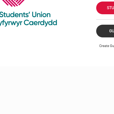
STU
GU
Create Gu